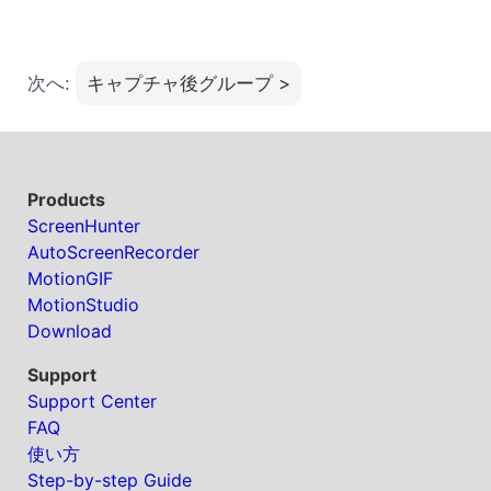
次へ:
キャプチャ後グループ >
Products
ScreenHunter
AutoScreenRecorder
MotionGIF
MotionStudio
Download
Support
Support Center
FAQ
使い方
Step-by-step Guide