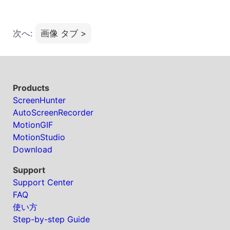
次へ:
画像 タブ >
Products
ScreenHunter
AutoScreenRecorder
MotionGIF
MotionStudio
Download
Support
Support Center
FAQ
使い方
Step-by-step Guide