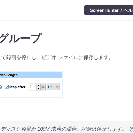
ScreenHunter 7 ヘ
グループ
さで録画を停止し、ビデオ ファイルに保存します。
ディスク容量が 100M 未満の場合、記録は停止します。 