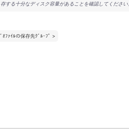
存する十分なディスク容量があることを確認してください
ﾃﾞｵﾌｧｲﾙの保存先ｸﾞﾙｰﾌﾟ >