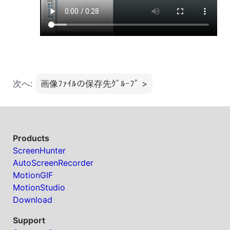
次へ:
画像ﾌｧｲﾙの保存先ｸﾞﾙｰﾌﾟ >
Products
ScreenHunter
AutoScreenRecorder
MotionGIF
MotionStudio
Download
Support