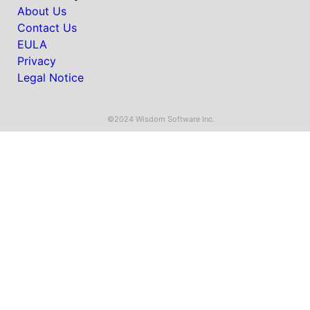
About Us
Contact Us
EULA
Privacy
Legal Notice
©2024 Wisdom Software Inc.