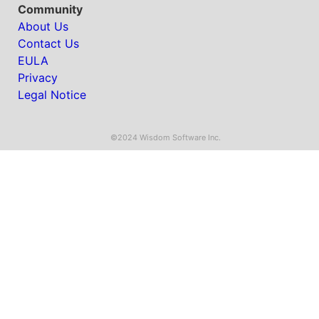
Community
About Us
Contact Us
EULA
Privacy
Legal Notice
©2024 Wisdom Software Inc.